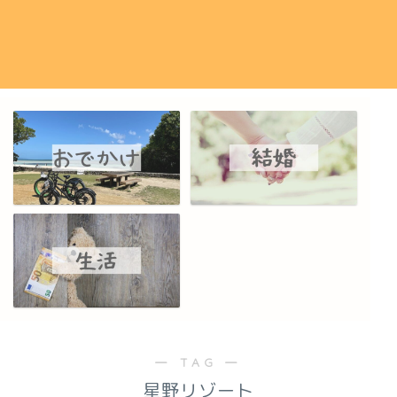
― TAG ―
星野リゾート