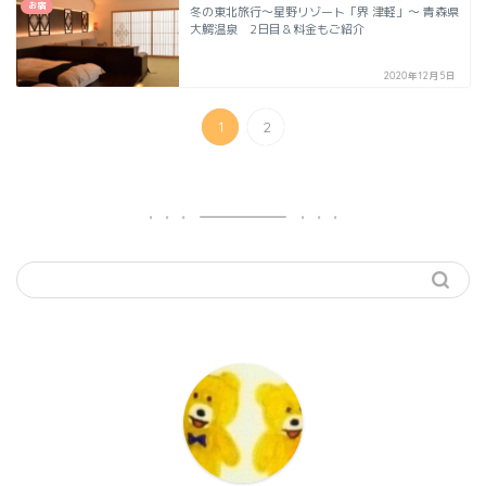
お宿
冬の東北旅行～星野リゾート「界 津軽」～ 青森県
大鰐温泉 2日目＆料金もご紹介
2020年12月5日
1
2