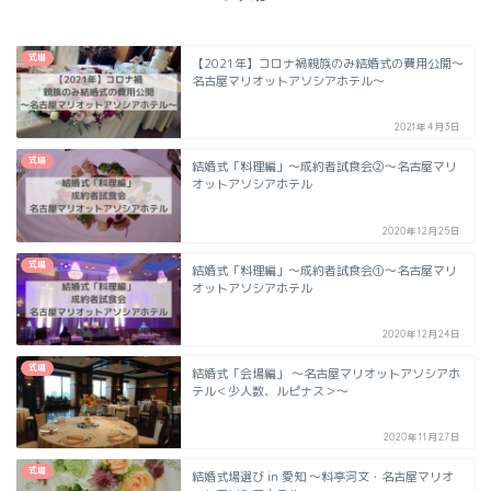
式場
【2021年】コロナ禍親族のみ結婚式の費用公開～
名古屋マリオットアソシアホテル～
2021年4月3日
式場
結婚式「料理編」～成約者試食会➁～名古屋マリ
オットアソシアホテル
2020年12月25日
式場
結婚式「料理編」～成約者試食会➀～名古屋マリ
オットアソシアホテル
2020年12月24日
式場
結婚式「会場編」 ～名古屋マリオットアソシアホ
テル＜少人数、ルピナス＞～
2020年11月27日
式場
結婚式場選び in 愛知 ～料亭河文・名古屋マリオ