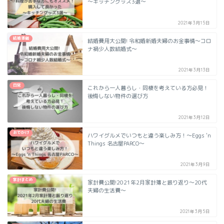
～キッチングッズ3選～
2021年3月15日
結婚準備
結婚費用大公開! 令和婚新婚夫婦のお金事情～コロ
ナ禍少人数結婚式～
2021年3月13日
日常
これから一人暮らし・同棲を考えている方必見！
後悔しない物件の選び方
2021年3月12日
おでかけ
ハワイグルメでいつもと違う楽しみ方！～Eggs 'n
Things 名古屋PARCO～
2021年3月9日
家計まとめ
家計費公開!2021年2月家計簿と振り返り～20代
夫婦の生活費～
2021年3月5日