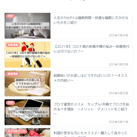
日常
人生の3分の1は睡眠時間！快適な睡眠に欠かせな
いものをご紹介
2021年3月29日
結婚準備
【2021年】コロナ禍の新婚夫婦の悩み～新婚旅行
には行けないの？～
2021年3月23日
結婚準備
結婚祝いのお返しはどうすればいいの？～オスス
メの内祝い～
2021年3月22日
日常
ブログ運営のススメ カップル/夫婦でブログを始
めるべき理由 ～メリット・デメリットをご紹介
～
2021年3月17日
おすすめグッズ
料理が苦手な方にもオススメ！購入して良かった