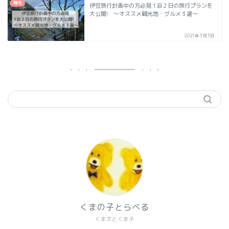
観光
伊豆旅行計画中の方必見 1泊２日の旅行プランを
大公開! ～オススメ観光地・グルメ３選～
2021年3月3日
くまの子とらべる
くま太とくま子