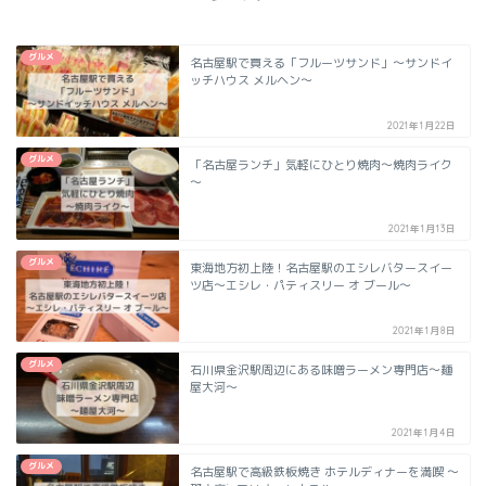
グルメ
名古屋駅で買える「フルーツサンド」～サンドイ
ッチハウス メルヘン～
2021年1月22日
グルメ
「名古屋ランチ」気軽にひとり焼肉～焼肉ライク
～
2021年1月13日
グルメ
東海地方初上陸！名古屋駅のエシレバタースイー
ツ店～エシレ・パティスリー オ ブール～
2021年1月8日
グルメ
石川県金沢駅周辺にある味噌ラーメン専門店～麺
屋大河～
2021年1月4日
グルメ
名古屋駅で高級鉄板焼き ホテルディナーを満喫 ～