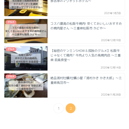
那古亭inマリオットホテル～
2021年1月3日
グルメ
コスパ最高の松阪牛焼肉! 安くておいしいおすすめ
の焼肉屋さん ～三重県松阪市 かどや～
2020年12月19日
グルメ
【秘密のケンミンSHOW＆孤独のグルメ】松阪牛
じゃなくて鶏肉? 牛肉より人気の鳥焼肉店 ～三重
県 前島食堂～
2020年12月14日
グルメ
絶品浦村牡蠣!牡蠣小屋「浦村かき かき太郎」～三
重県鳥羽市～
2020年11月28日
1
2